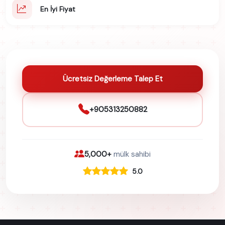
En İyi Fiyat
Ücretsiz Değerleme Talep Et
+905313250882
5,000+
mülk sahibi
5.0