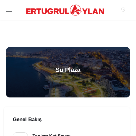
Hakkımızda
EKIBIMIZ
EMLAK SITELERIMIZ
EMLAK OFISLERIMIZ
Su Plaza
Genel Bakış
Toplam Kat Sayısı